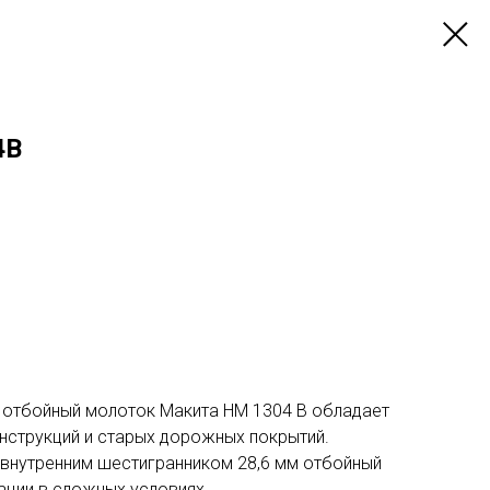
4B
й отбойный молоток Макита HM 1304 B обладает
струкций и старых дорожных покрытий.
нутренним шестигранником 28,6 мм отбойный
ации в сложных условиях.