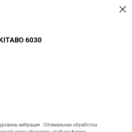
KITABO 6030
уровень вибрации . Оптимальная обработка
ровкой числа оборотов, удобная форма